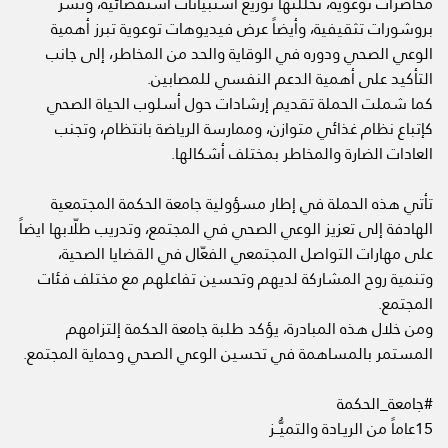
محاضرات توعوية، تخللتها توزيع استبيانات استقصائية، ونشر
بروشورات تثقيفية، وأيضاً عرض فيديوهات توعوية تبرز أهمية
الوعي الصحي ودوره في الوقاية والحد من المخاطر، إلى جانب
التأكيد على أهمية الدعم النفسي للمصابين.
كما شملت الحملة تقديم إرشادات حول أسلوب الحياة الصحي
كإتباع نظام غذائي متوازن، وممارسة الرياضة بانتظام، وتجنب
العادات الضارة والمخاطر بمختلف أشكالها.
تأتي هذه الحملة في إطار مسؤولية جامعة الحكمة المجتمعية
الهادفة إلى تعزيز الوعي الصحي في المجتمع، وتدريب طلّابها ايضاً
على مهارات التواصل المجتمعي الفعّال في القضايا الصحية،
وتنمية روح المشاركة لديهم وتحسين تفاعلهم مع مختلف فئات
المجتمع.
ومن خلال هذه المبادرة، يؤكد طلبة جامعة الحكمة إلتزامهم
المستمر بالمساهمة في تحسين الوعي الصحي وحماية المجتمع.
#جامعة_الحكمة
15عاماً من الريـادة والتميُّــز