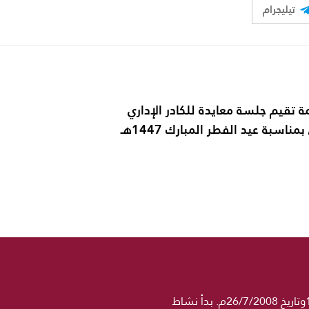
تيليجرام
ة تقيم جلسة معايدة للكادر الإداري
ناسبة عيد الفطر المبارك 1447هـ
جامعة الحكمة مؤسسة تعليمية خاصة مرخصة رسميا من وزارة التعليم العالي والبحث العلمي برقم 1358وتاريخ 26/7/2008م. بدأ نشاط